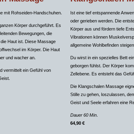
age mit Rohseiden-Handschuhen.
Ist eine tief entspannende Anwe
oder gerieben werden. Die ents
anzen Körper durchgeführt. Es
Körper aus und fördern tiefe En
gleitenden Bewegungen, die
Vibrationen können Muskelversp
 die Haut ist. Diese Massage
allgemeine Wohlbefinden steiger
offwechsel im Körper. Die Haut
scher und wacher an.
Du wirst in ein spezielles Bett e
geborgen fühlst. Der Körper komm
d vermittelt ein Gefühl von
Zellebene. Es entsteht das Gefüh
eist.
Die Klangschalen Massage eignet
Stille zu gehen, loszulassen, d
Geist und Seele erfahren eine R
Dauer 60 Min
.
64,90 €