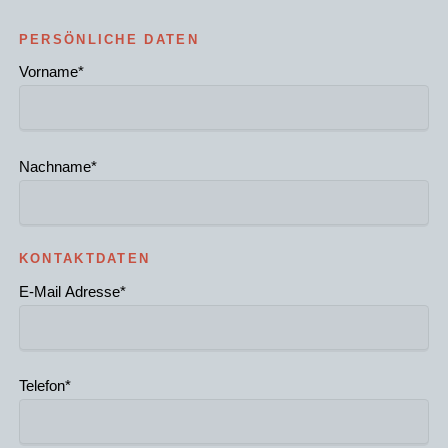
PERSÖNLICHE DATEN
Pflichtfeld
Vorname
*
Pflichtfeld
Nachname
*
KONTAKTDATEN
Pflichtfeld
E-Mail Adresse
*
Pflichtfeld
Telefon
*