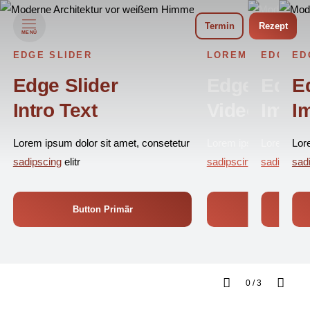
Termin
Rezept
MENÜ
EDGE SLIDER
LOREM IPSUM
EDGE S
ED
Edge Slider
Edge Slide
Edge 
E
Intro Text
Video Scre
Imag
I
Lorem ipsum dolor sit amet, consetetur
Lorem ipsum dolor sit 
Lorem ipsu
Lor
sadipscing
elitr
sadipscing
elitr
sadipscing
sad
Button Primär
Button Pr
0
/
3