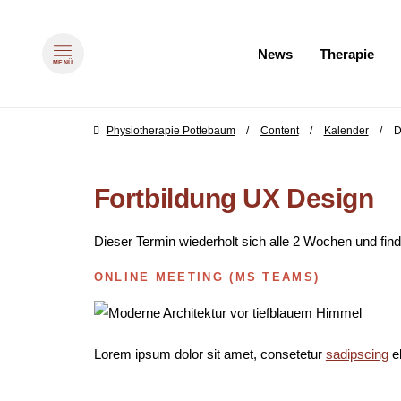
Navigation überspringen
News
Therapie
MENÜ
zum Inhalt springen
Physiotherapie Pottebaum
Content
Kalender
D
Fortbildung UX Design
Dieser Termin wiederholt sich alle 2 Wochen und fi
ONLINE MEETING
(
MS TEAMS
)
Lorem ipsum dolor sit amet, consetetur
sadipscing
el