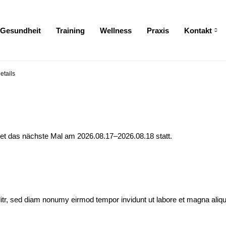
Gesundheit
Training
Wellness
Praxis
Kontakt
zum Footer springen
etails
ndet das nächste Mal am
2026.08.17–2026.08.18
statt.
itr, sed diam nonumy eirmod tempor invidunt ut labore et magna aliq