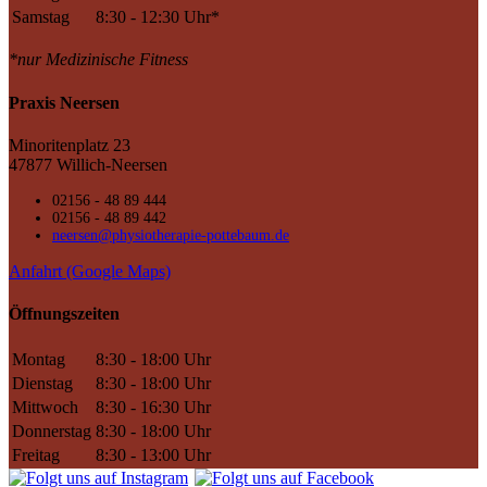
Samstag
8:30 - 12:30 Uhr*
*nur Medizinische Fitness
Praxis Neersen
Minoritenplatz 23
47877 Willich-Neersen
02156 - 48 89 444
02156 - 48 89 442
neersen@physiotherapie-pottebaum.de
Anfahrt (Google Maps)
Öffnungszeiten
Montag
8:30 - 18:00 Uhr
Dienstag
8:30 - 18:00 Uhr
Mittwoch
8:30 - 16:30 Uhr
Donnerstag
8:30 - 18:00 Uhr
Freitag
8:30 - 13:00 Uhr