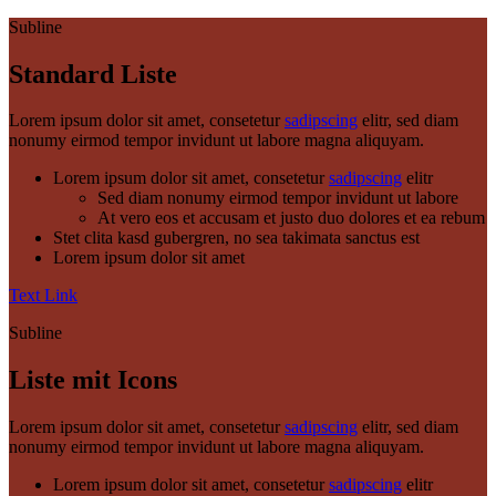
Subline
Standard Liste
Lorem ipsum dolor sit amet, consetetur
sadipscing
elitr, sed diam
nonumy eirmod tempor invidunt ut labore magna aliquyam.
Lorem ipsum dolor sit amet, consetetur
sadipscing
elitr
Sed diam nonumy eirmod tempor invidunt ut labore
At vero eos et accusam et justo duo dolores et ea rebum
Stet clita kasd gubergren, no sea takimata sanctus est
Lorem ipsum dolor sit amet
Text Link
Subline
Liste mit Icons
Lorem ipsum dolor sit amet, consetetur
sadipscing
elitr, sed diam
nonumy eirmod tempor invidunt ut labore magna aliquyam.
Lorem ipsum dolor sit amet, consetetur
sadipscing
elitr