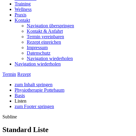
Training
Wellness
Praxis
Kontakt
Navigation überspringen
Kontakt & Anfahrt
Termin vereinbaren
Rezept einreichen
Impressum
Datenschutz
Navigation wiederholen
Navigation wiederholen
Termin
Rezept
zum Inhalt springen
Physiotherapie Pottebaum
Basis
Listen
zum Footer springen
Subline
Standard Liste