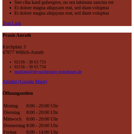
Stet clita kasd gubergren, no sea takimata sanctus est
Et dolore magna aliquyam erat, sed diam voluptua
Et dolore magna aliquyam erat, sed diam voluptua
Text Link
Praxis Anrath
Kirchplatz 3
47877 Willich-Anrath
02156 - 30 63 733
02156 - 30 63 734
empfang@physiotherapie-pottebaum.de
Anfahrt (Google Maps)
Öffnungszeiten
Montag
8:00 - 20:00 Uhr
Dienstag
8:00 - 20:00 Uhr
Mittwoch
8:00 - 20:00 Uhr
Donnerstag
8:00 - 20:00 Uhr
Freitag
8:00 - 14:00 Uhr